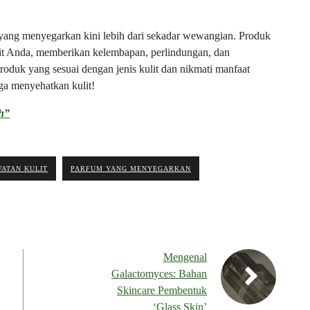
yang menyegarkan kini lebih dari sekadar wewangian. Produk
kulit Anda, memberikan kelembapan, perlindungan, dan
oduk yang sesuai dengan jenis kulit dan nikmati manfaat
uga menyehatkan kulit!
ah”
ATAN KULIT
PARFUM YANG MENYEGARKAN
Mengenal
Galactomyces: Bahan
Skincare Pembentuk
‘Glass Skin’