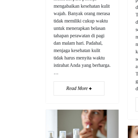
mengabaikan kesehatan kulit
d
wajah. Banyak orang merasa
T
tidak memiliki cukup waktu
d
untuk menerapkan belasan
s
tahapan perawatan di pagi
m
dan malam hari. Padahal,
m
menjaga kesehatan kulit
k
tidak harus menyita waktu
s
istirahat Anda yang berharga.
a
…
T
g
Read More
d