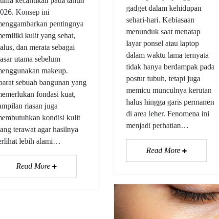
unia kecantikan pada tahun
gadget dalam kehidupan
026. Konsep ini
sehari-hari. Kebiasaan
enggambarkan pentingnya
menunduk saat menatap
emiliki kulit yang sehat,
layar ponsel atau laptop
alus, dan merata sebagai
dalam waktu lama ternyata
asar utama sebelum
tidak hanya berdampak pada
enggunakan makeup.
postur tubuh, tetapi juga
barat sebuah bangunan yang
memicu munculnya kerutan
emerlukan fondasi kuat,
halus hingga garis permanen
ampilan riasan juga
di area leher. Fenomena ini
embutuhkan kondisi kulit
menjadi perhatian…
ang terawat agar hasilnya
erlihat lebih alami…
Read More
Read More