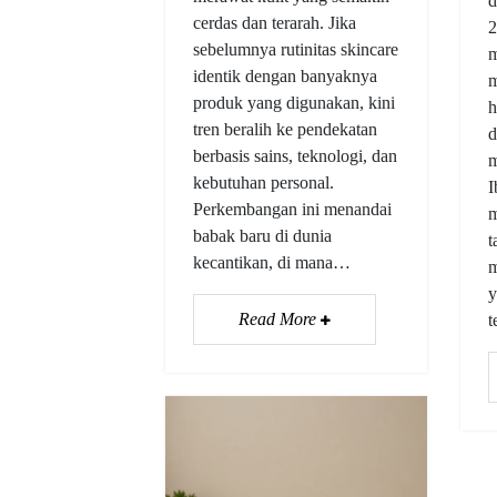
d
cerdas dan terarah. Jika
2
sebelumnya rutinitas skincare
m
identik dengan banyaknya
m
produk yang digunakan, kini
h
tren beralih ke pendekatan
d
berbasis sains, teknologi, dan
m
kebutuhan personal.
I
Perkembangan ini menandai
m
babak baru di dunia
t
kecantikan, di mana…
m
y
Read More
t