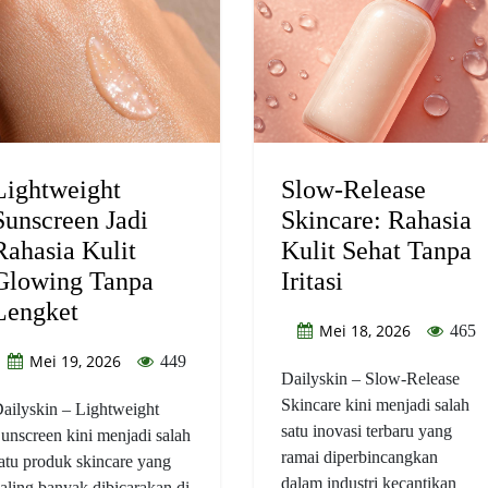
Lightweight
Slow-Release
Sunscreen Jadi
Skincare: Rahasia
Rahasia Kulit
Kulit Sehat Tanpa
Glowing Tanpa
Iritasi
Lengket
Mei 18, 2026
465
Mei 19, 2026
449
Dailyskin – Slow-Release
Skincare kini menjadi salah
ailyskin – Lightweight
satu inovasi terbaru yang
unscreen kini menjadi salah
ramai diperbincangkan
atu produk skincare yang
dalam industri kecantikan
aling banyak dibicarakan di