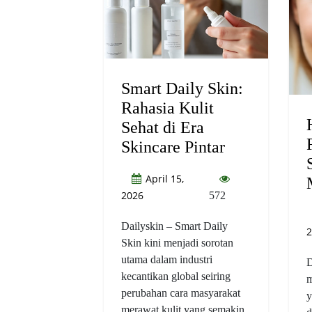
Smart Daily Skin:
Rahasia Kulit
Sehat di Era
Skincare Pintar
April 15,
2026
572
Dailyskin – Smart Daily
2
Skin kini menjadi sorotan
utama dalam industri
D
kecantikan global seiring
m
perubahan cara masyarakat
y
merawat kulit yang semakin