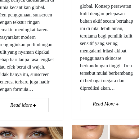
global. Konsep perawatan
unia kecantikan global.
kulit dengan pelepasan
ren penggunaan sunscreen
bahan aktif secara bertahap
engan tekstur ringan
ini di nilai lebih aman,
emakin meningkat karena
terutama bagi pemilik kulit
asyarakat modern
sensitif yang sering
enginginkan perlindungan
mengalami iritasi akibat
ulit yang nyaman dipakai
penggunaan skincare
etiap hari tanpa rasa lengket
berkandungan tinggi. Tren
tau efek berat di wajah.
tersebut mulai berkembang
idak hanya itu, sunscreen
di berbagai negara dan
enerasi terbaru juga hadir
diprediksi akan…
engan formula…
Read More
Read More