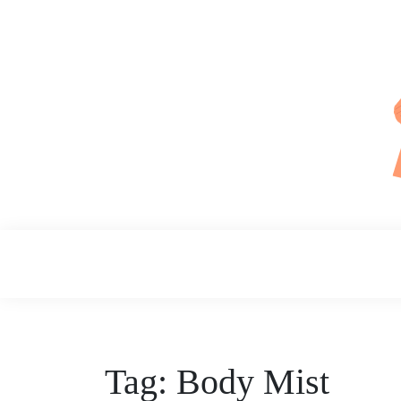
Skip
to
content
Daily Skin
Tag:
Body Mist