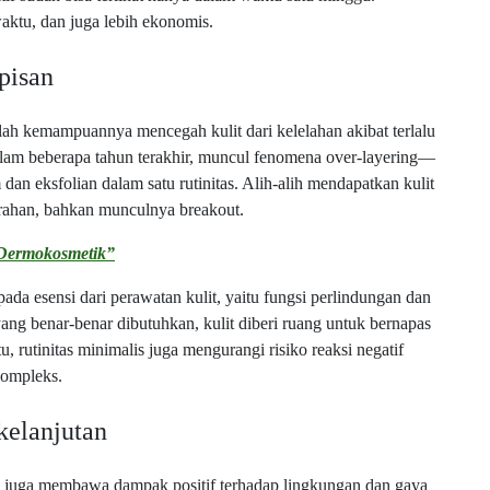
waktu, dan juga lebih ekonomis.
pisan
alah kemampuannya mencegah kulit dari kelelahan akibat terlalu
lam beberapa tahun terakhir, muncul fenomena over-layering—
 eksfolian dalam satu rutinitas. Alih-alih mendapatkan kulit
emerahan, bahkan munculnya breakout.
 Dermokosmetik”
a esensi dari perawatan kulit, yaitu fungsi perlindungan dan
g benar-benar dibutuhkan, kulit diberi ruang untuk bernapas
, rutinitas minimalis juga mengurangi risiko reaksi negatif
kompleks.
kelanjutan
re juga membawa dampak positif terhadap lingkungan dan gaya