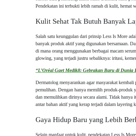
Pendekatan ini terbukti lebih ramah di kulit, hemat 
Kulit Sehat Tak Butuh Banyak La
Salah satu keunggulan dari prinsip Less Is More ad
banyak produk aktif yang digunakan bersamaan. Da
di mana orang menggunakan berbagai macam serum dan
glowing, yang terjadi justru sebaliknya: iritasi, k
“L’Oréal Gaet Medik8: Gebrakan Baru di Dunia
Dermatolog menyarankan agar masyarakat kembali pad
pemulihan. Dengan hanya memilih produk-produk yan
dan memulihkan dirinya secara alami. Tidak hanya itu
antar bahan aktif yang kerap terjadi dalam layering 
Gaya Hidup Baru yang Lebih Ber
Selain manfaat untuk kulit, pendekatan Less Is Mo