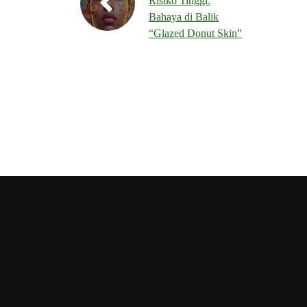
Risiko Tinggi:
Bahaya di Balik
“Glazed Donut Skin”