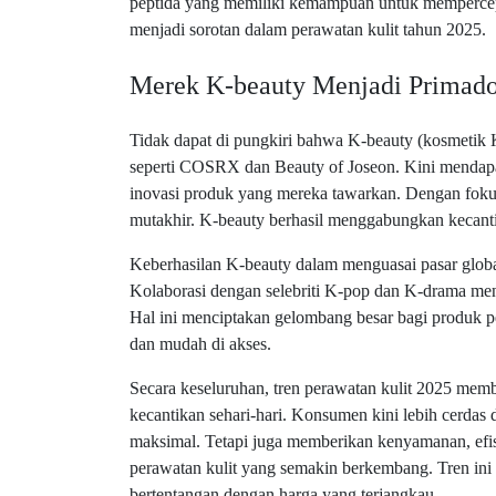
peptida yang memiliki kemampuan untuk mempercepat
menjadi sorotan dalam perawatan kulit tahun 2025.
Merek K-beauty Menjadi Primado
Tidak dapat di pungkiri bahwa K-beauty (kosmetik K
seperti COSRX dan Beauty of Joseon. Kini mendapat
inovasi produk yang mereka tawarkan. Dengan fokus
mutakhir. K-beauty berhasil menggabungkan kecanti
Keberhasilan K-beauty dalam menguasai pasar global
Kolaborasi dengan selebriti K-pop dan K-drama menj
Hal ini menciptakan gelombang besar bagi produk per
dan mudah di akses.
Secara keseluruhan, tren perawatan kulit 2025 mem
kecantikan sehari-hari. Konsumen kini lebih cerdas
maksimal. Tetapi juga memberikan kenyamanan, efis
perawatan kulit yang semakin berkembang. Tren ini 
bertentangan dengan harga yang terjangkau.