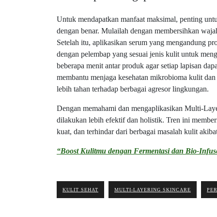
Untuk mendapatkan manfaat maksimal, penting unt
dengan benar. Mulailah dengan membersihkan wajah
Setelah itu, aplikasikan serum yang mengandung pro
dengan pelembap yang sesuai jenis kulit untuk men
beberapa menit antar produk agar setiap lapisan dapa
membantu menjaga kesehatan mikrobioma kulit dan 
lebih tahan terhadap berbagai agresor lingkungan.
Dengan memahami dan mengaplikasikan Multi-Layeri
dilakukan lebih efektif dan holistik. Tren ini membe
kuat, dan terhindar dari berbagai masalah kulit aki
“Boost Kulitmu dengan Fermentasi dan Bio-Infus
KULIT SEHAT
MULTI-LAYERING SKINCARE
PER