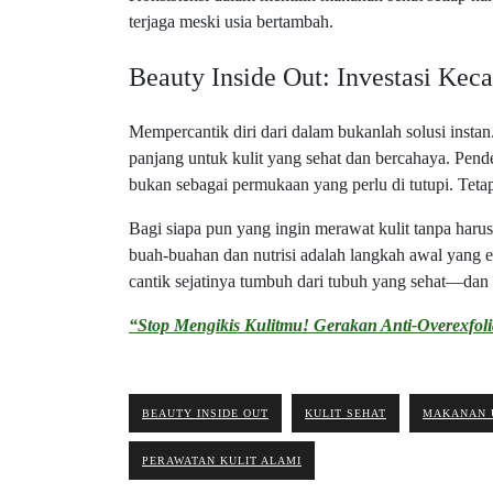
terjaga meski usia bertambah.
Beauty Inside Out: Investasi Kec
Mempercantik diri dari dalam bukanlah solusi insta
panjang untuk kulit yang sehat dan bercahaya. Pend
bukan sebagai permukaan yang perlu di tutupi. Tetap
Bagi siapa pun yang ingin merawat kulit tanpa har
buah-buahan dan nutrisi adalah langkah awal yang e
cantik sejatinya tumbuh dari tubuh yang sehat—dan 
“Stop Mengikis Kulitmu! Gerakan Anti-Overexfol
BEAUTY INSIDE OUT
KULIT SEHAT
MAKANAN 
PERAWATAN KULIT ALAMI