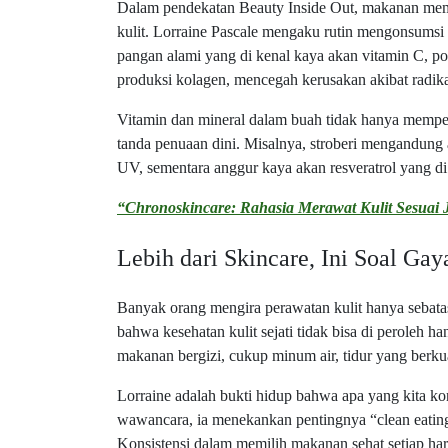
Dalam pendekatan Beauty Inside Out, makanan memil
kulit. Lorraine Pascale mengaku rutin mengonsumsi 
pangan alami yang di kenal kaya akan vitamin C, p
produksi kolagen, mencegah kerusakan akibat radikal
Vitamin dan mineral dalam buah tidak hanya memper
tanda penuaan dini. Misalnya, stroberi mengandung a
UV, sementara anggur kaya akan resveratrol yang di 
“Chronoskincare: Rahasia Merawat Kulit Sesuai 
Lebih dari Skincare, Ini Soal Ga
Banyak orang mengira perawatan kulit hanya sebat
bahwa kesehatan kulit sejati tidak bisa di peroleh
makanan bergizi, cukup minum air, tidur yang berk
Lorraine adalah bukti hidup bahwa apa yang kita ko
wawancara, ia menekankan pentingnya “clean eating
Konsistensi dalam memilih makanan sehat setiap hari