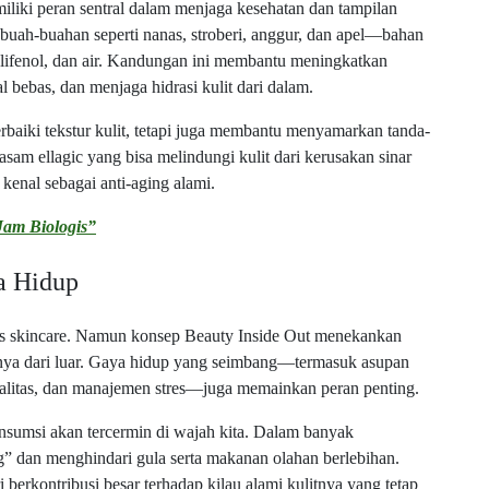
iki peran sentral dalam menjaga kesehatan dan tampilan
buah-buahan seperti nanas, stroberi, anggur, dan apel—bahan
olifenol, dan air. Kandungan ini membantu meningkatkan
 bebas, dan menjaga hidrasi kulit dari dalam.
baiki tekstur kulit, tetapi juga membantu menyamarkan tanda-
sam ellagic yang bisa melindungi kulit dari kerusakan sinar
kenal sebagai anti-aging alami.
Jam Biologis”
ya Hidup
as skincare. Namun konsep Beauty Inside Out menekankan
 hanya dari luar. Gaya hidup yang seimbang—termasuk asupan
ualitas, dan manajemen stres—juga memainkan peran penting.
nsumsi akan tercermin di wajah kita. Dalam banyak
” dan menghindari gula serta makanan olahan berlebihan.
 berkontribusi besar terhadap kilau alami kulitnya yang tetap