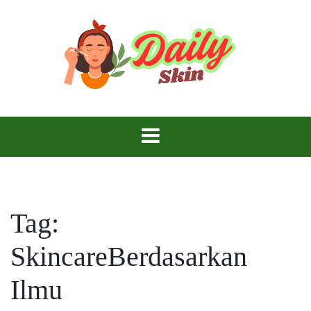
Skip
to
content
Daily Skin
Tag:
SkincareBerdasarkan
Ilmu