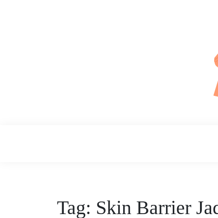
Skip
to
content
Daily Skin
Tag:
Skin Barrier Jad