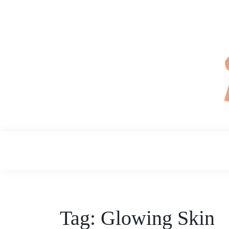
Skip
to
content
Daily Skin
Tag:
Glowing Skin