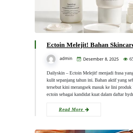
Ectoin Melejit! Bahan Skinca
admin
Desember 8, 2025
6
Dailyskin – Ectoin Melejit! menjadi frasa yan
kulit sepanjang tahun ini. Bahan aktif yang s
tersebut kini merangsek masuk ke lini produk 
ectoin sebagai kandidat kuat dalam daftar hyd
Read More