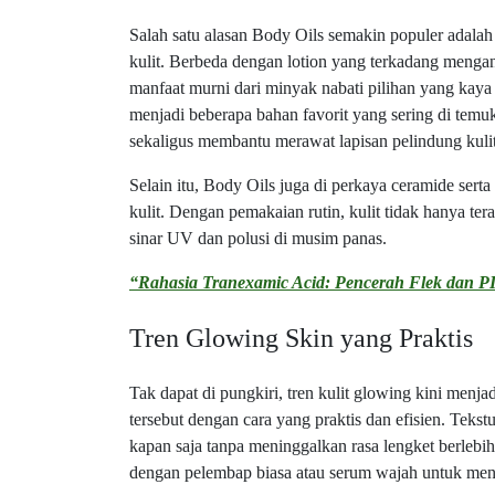
Salah satu alasan Body Oils semakin populer adala
kulit. Berbeda dengan lotion yang terkadang menga
manfaat murni dari minyak nabati pilihan yang kaya a
menjadi beberapa bahan favorit yang sering di tem
sekaligus membantu merawat lapisan pelindung kulit 
Selain itu, Body Oils juga di perkaya ceramide sert
kulit. Dengan pemakaian rutin, kulit tidak hanya ter
sinar UV dan polusi di musim panas.
“Rahasia Tranexamic Acid: Pencerah Flek dan P
Tren Glowing Skin yang Praktis
Tak dapat di pungkiri, tren kulit glowing kini men
tersebut dengan cara yang praktis dan efisien. Tek
kapan saja tanpa meninggalkan rasa lengket berle
dengan pelembap biasa atau serum wajah untuk mend