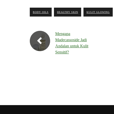
BODY OILS
HEALTHY SKIN
KULIT GLOWING
Mengapa
Madecassoside Jadi
Andalan untuk Kulit
Sensitif?