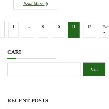
Read More
1
…
9
10
11
12
Ber
a
»
CARI
Cari
RECENT POSTS