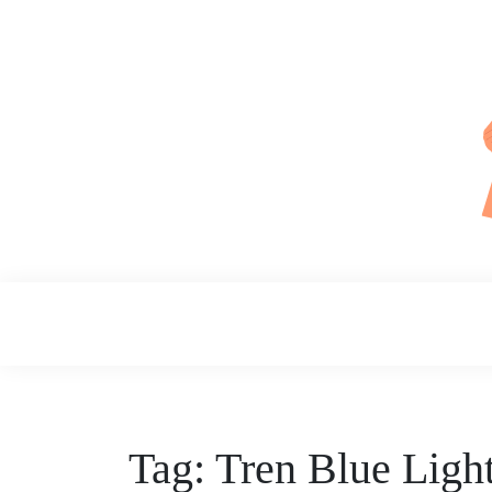
Skip
to
content
Daily Skin
Tag:
Tren Blue Ligh