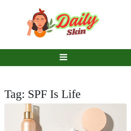
Skip
to
content
Daily Skin
Tag:
SPF Is Life