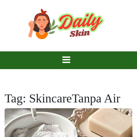
Skip
to
content
Daily Skin
Tag:
SkincareTanpa Air