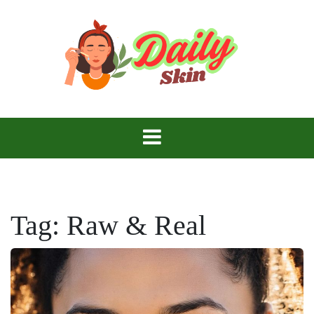
Skip
to
content
Daily Skin
Tag:
Raw & Real