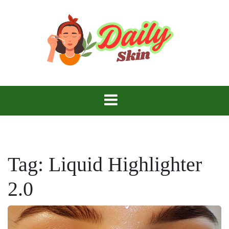
Skip
to
content
Daily Skin
Tag:
Liquid Highlighter
2.0