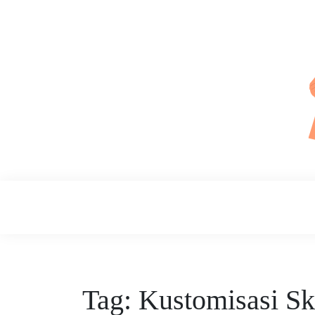
Skip
to
content
Daily Skin
Tag:
Kustomisasi Sk