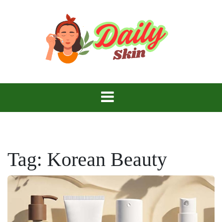
Skip
to
content
Daily Skin
Tag:
Korean Beauty