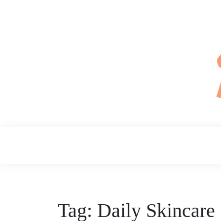
Skip
to
content
Daily Skin
Tag:
Daily Skincare