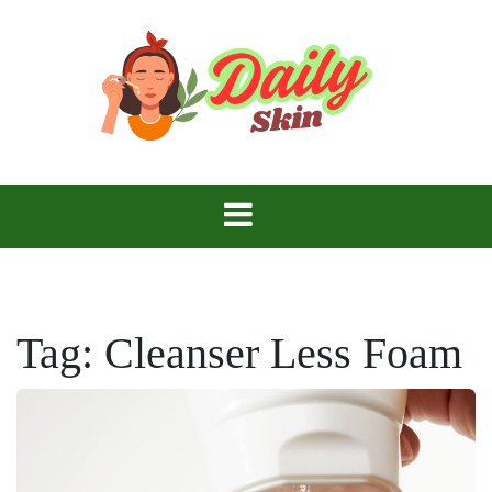
Skip
to
content
Daily Skin
Tag:
Cleanser Less Foam