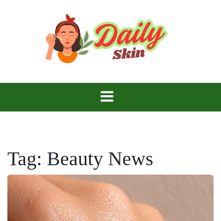
Skip
to
content
Daily Skin
Tag:
Beauty News