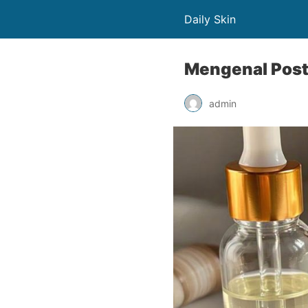
Daily Skin
Mengenal Postb
admin