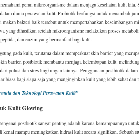
 memahami peran mikroorganisme dalam menjaga kesehatan kulit kita. 
 dalam dunia perawatan kulit. Probiotik berfungsi untuk menambah juml
i makan bakteri baik tersebut untuk mempertahankan keseimbangan m
wa yang dihasilkan setelah mikroorganisme melakukan proses metaboli
, peptida, dan enzim yang bermanfaat bagi kulit.
angsung pada kulit, terutama dalam memperkuat skin barrier yang merup
in barrier, postbiotik membantu menjaga kelembapan kulit, melindungi ku
ari polusi dan stres lingkungan lainnya. Penggunaan postbiotik dalam
ar biasa bagi siapa saja yang menginginkan kulit yang lebih sehat dan 
rmula dan Teknologi Perawatan Kulit”
tuk Kulit Glowing
mengenal postbiotik sangat penting adalah karena kemampuannya untu
 di kenal mampu meningkatkan hidrasi kulit secara signifikan. Sebuah st