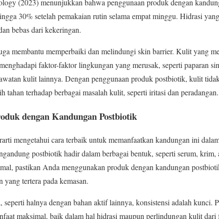
tology (2023) menunjukkan bahwa penggunaan produk dengan kandunga
hingga 30% setelah pemakaian rutin selama empat minggu. Hidrasi yan
dan bebas dari kekeringan.
 juga membantu memperbaiki dan melindungi skin barrier. Kulit yang mem
menghadapi faktor-faktor lingkungan yang merusak, seperti paparan sin
awatan kulit lainnya. Dengan penggunaan produk postbiotik, kulit tida
ih tahan terhadap berbagai masalah kulit, seperti iritasi dan peradangan.
oduk dengan Kandungan Postbiotik
rarti mengetahui cara terbaik untuk memanfaatkan kandungan ini dalam 
ngandung postbiotik hadir dalam berbagai bentuk, seperti serum, krim,
imal, pastikan Anda menggunakan produk dengan kandungan postbiotik 
 yang tertera pada kemasan.
, seperti halnya dengan bahan aktif lainnya, konsistensi adalah kunci.
faat maksimal, baik dalam hal hidrasi maupun perlindungan kulit dari 