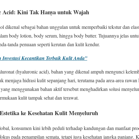
c Acid: Kini Tak Hanya untuk Wajah
nol dikenal sebagai bahan unggulan untuk memperbaiki tekstur dan elast
dalam body lotion, body serum, hingga body butter. Tujuannya jelas unt
nda-tanda penuaan seperti kerutan dan kulit kendur.
Investasi Kecantikan Terbaik Kulit Anda”
aluronat (hyaluronic acid), bahan yang dikenal ampuh mengunci kele
uk menjaga hidrasi kulit sepanjang hari, terutama pada area-area rawan ke
uh yang menggunakan bahan aktif tersebut menghadirkan solusi menyel
permukaan kulit tampak sehat dan terawat.
stetika ke Kesehatan Kulit Menyeluruh
lobal, konsumen kini lebih peduli terhadap kandungan dan manfaat pr
i fokus pada penampilan semata, tetapi juga kesehatan jangka panjang. 